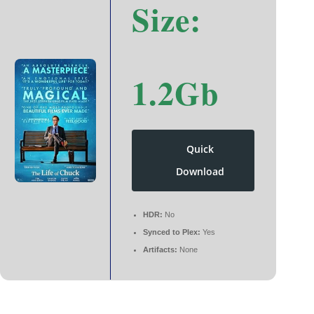
Size:
1.2Gb
Quick
Download
HDR:
No
Synced to Plex:
Yes
Artifacts:
None