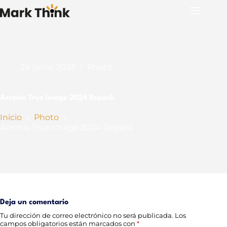
Saltar
al
contenido
24 junio, 2025
Photo
Acronis True Image 2024 Repack
Inicio
Photo
Acronis True Image 2024 Repack
Deja un comentario
Tu dirección de correo electrónico no será publicada.
Los
campos obligatorios están marcados con
*