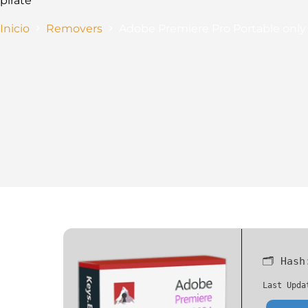
pirate
Inicio
Removers
Adobe Premiere Pro Portable only
🗂 Has
Last Upda