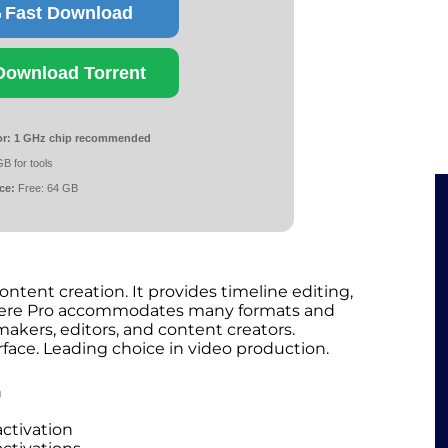
Fast Download
Download Torrent
r:
1 GHz chip recommended
B for tools
ce:
Free: 64 GB
ntent creation. It provides timeline editing,
emiere Pro accommodates many formats and
akers, editors, and content creators.
erface. Leading choice in video production.
n
ctivation