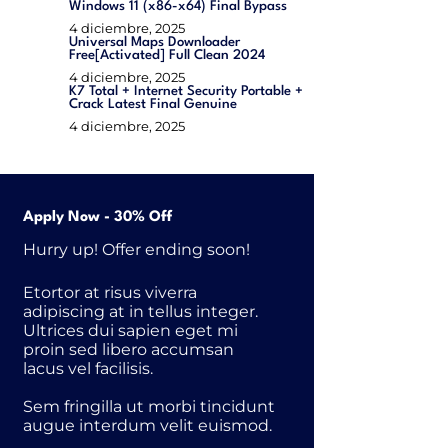
Windows 11 (x86-x64) Final Bypass
4 diciembre, 2025
Universal Maps Downloader
Free[Activated] Full Clean 2024
4 diciembre, 2025
K7 Total + Internet Security Portable +
Crack Latest Final Genuine
4 diciembre, 2025
Apply Now - 30% Off
Hurry up! Offer ending soon!
Etortor at risus viverra
adipiscing at in tellus integer.
Ultrices dui sapien eget mi
proin sed libero accumsan
lacus vel facilisis.
Sem fringilla ut morbi tincidunt
augue interdum velit euismod.