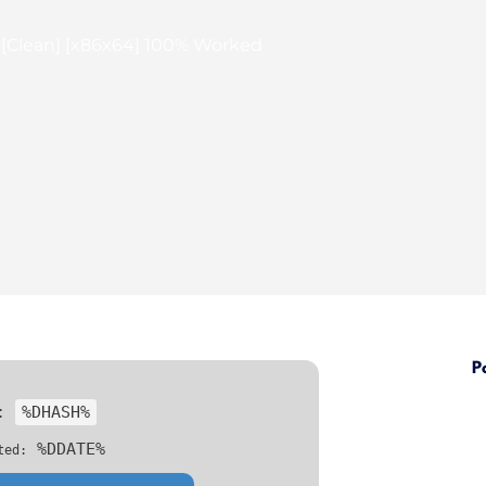
 [Clean] [x86x64] 100% Worked
P
h:
%DHASH%
%DDATE%
ted: