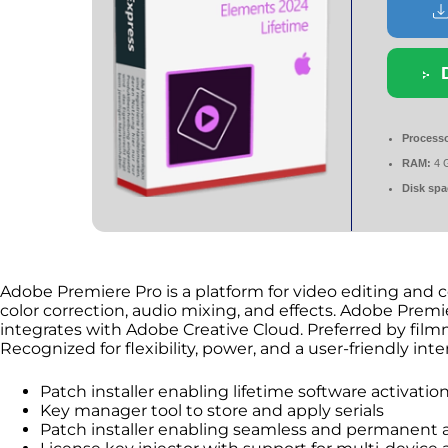
Processo
RAM:
4 G
Disk spa
Adobe Premiere Pro is a platform for video editing and co
color correction, audio mixing, and effects. Adobe Pr
integrates with Adobe Creative Cloud. Preferred by filmm
Recognized for flexibility, power, and a user-friendly int
Patch installer enabling lifetime software activatio
Key manager tool to store and apply serials
Patch installer enabling seamless and permanent a