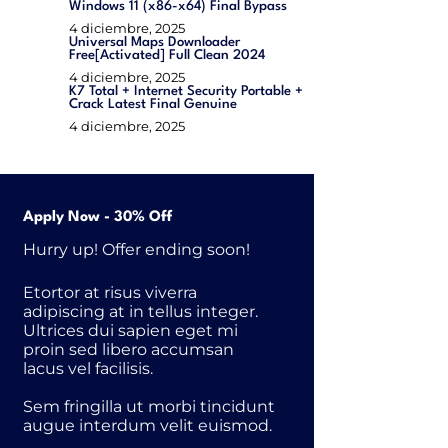
Windows 11 (x86-x64) Final Bypass
4 diciembre, 2025
Universal Maps Downloader
Free[Activated] Full Clean 2024
4 diciembre, 2025
K7 Total + Internet Security Portable +
Crack Latest Final Genuine
4 diciembre, 2025
Apply Now - 30% Off
Hurry up! Offer ending soon!
Etortor at risus viverra
adipiscing at in tellus integer.
Ultrices dui sapien eget mi
proin sed libero accumsan
lacus vel facilisis.
Sem fringilla ut morbi tincidunt
augue interdum velit euismod.