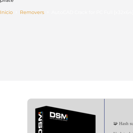
pirate
Inicio
Removers
AutoCAD Crack for PC Full [x32x64
🧩 Hash