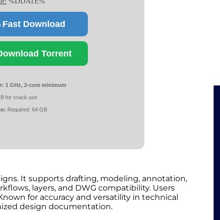
te:
%DDATE%
Fast Download
Download Torrent
r:
1 GHz, 2-core minimum
B for crack use
ce:
Required: 64 GB
ns. It supports drafting, modeling, annotation,
rkflows, layers, and DWG compatibility. Users
nown for accuracy and versatility in technical
imized design documentation.