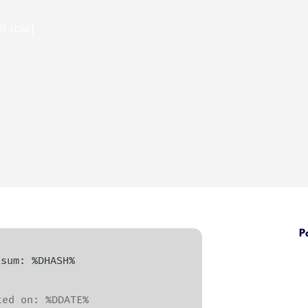
Stable]
P
cksum: %DHASH%
ed on: %DDATE%