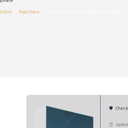
pirate
Inicio
Patchers
Lumion Crack + Portable Final x64 [
🛡️ Che
⏰ Updat