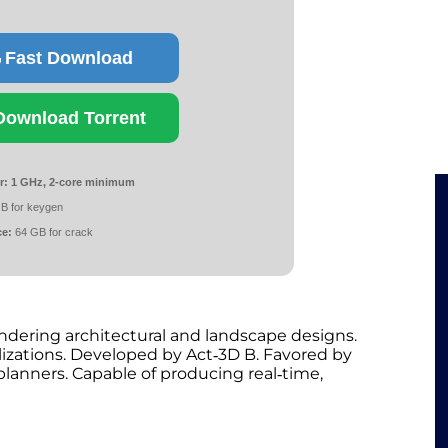
Fast Download
Download Torrent
r:
1 GHz, 2-core minimum
B for keygen
ce:
64 GB for crack
endering architectural and landscape designs.
lizations. Developed by Act‑3D B. Favored by
planners. Capable of producing real‑time,