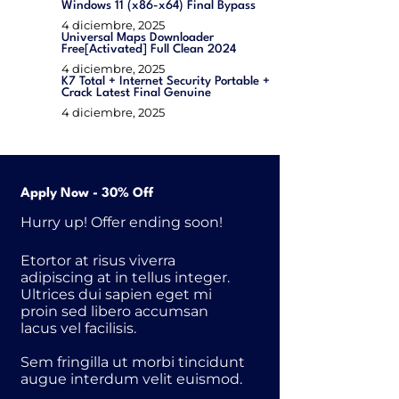
Windows 11 (x86-x64) Final Bypass
4 diciembre, 2025
Universal Maps Downloader
Free[Activated] Full Clean 2024
4 diciembre, 2025
K7 Total + Internet Security Portable +
Crack Latest Final Genuine
4 diciembre, 2025
Apply Now - 30% Off
Hurry up! Offer ending soon!
Etortor at risus viverra
adipiscing at in tellus integer.
Ultrices dui sapien eget mi
proin sed libero accumsan
lacus vel facilisis.
Sem fringilla ut morbi tincidunt
augue interdum velit euismod.