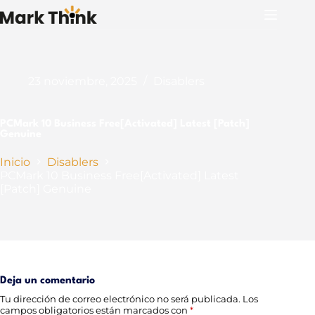
Saltar
al
contenido
23 noviembre, 2025
Disablers
PCMark 10 Business Free[Activated] Latest [Patch]
Genuine
Inicio
Disablers
PCMark 10 Business Free[Activated] Latest
[Patch] Genuine
Deja un comentario
Tu dirección de correo electrónico no será publicada.
Los
campos obligatorios están marcados con
*