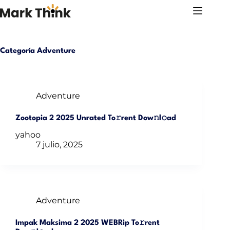
Saltar
al
contenido
Categoría
Adventure
Adventure
Zootopia 2 2025 Unrated To𝚛rent Dow𝚗l𝚘ad
yahoo
7 julio, 2025
Adventure
Impak Maksima 2 2025 WEBRip To𝚛rent